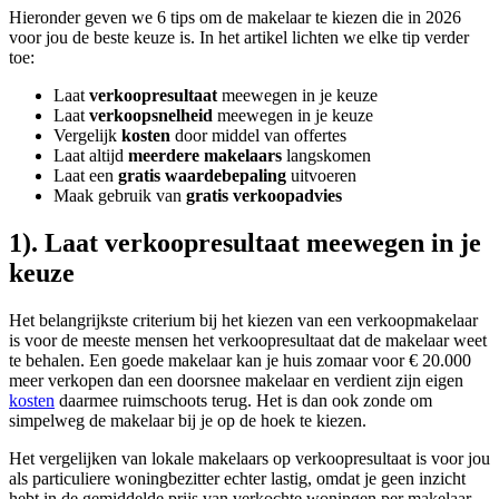
Hieronder geven we 6 tips om de makelaar te kiezen die in 2026
voor jou de beste keuze is. In het artikel lichten we elke tip verder
toe:
Laat
verkoopresultaat
meewegen in je keuze
Laat
verkoopsnelheid
meewegen in je keuze
Vergelijk
kosten
door middel van offertes
Laat altijd
meerdere makelaars
langskomen
Laat een
gratis waardebepaling
uitvoeren
Maak gebruik van
gratis verkoopadvies
1). Laat verkoopresultaat meewegen in je
keuze
Het belangrijkste criterium bij het kiezen van een verkoopmakelaar
is voor de meeste mensen het verkoopresultaat dat de makelaar weet
te behalen. Een goede makelaar kan je huis zomaar voor € 20.000
meer verkopen dan een doorsnee makelaar en verdient zijn eigen
kosten
daarmee ruimschoots terug. Het is dan ook zonde om
simpelweg de makelaar bij je op de hoek te kiezen.
Het vergelijken van lokale makelaars op verkoopresultaat is voor jou
als particuliere woningbezitter echter lastig, omdat je geen inzicht
hebt in de gemiddelde prijs van verkochte woningen per makelaar.