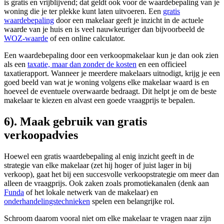
is gratis en vrijblijvend; dat geldt ook voor de waardebepaling van je
woning die je ter plekke kunt laten uitvoeren. Een
gratis
waardebepaling
door een makelaar geeft je inzicht in de actuele
waarde van je huis en is veel nauwkeuriger dan bijvoorbeeld de
WOZ-waarde
of een online calculator.
Een waardebepaling door een verkoopmakelaar kun je dan ook zien
als een
taxatie, maar dan zonder de kosten
en een officieel
taxatierapport. Wanneer je meerdere makelaars uitnodigt, krijg je een
goed beeld van wat je woning volgens elke makelaar waard is en
hoeveel de eventuele overwaarde bedraagt. Dit helpt je om de beste
makelaar te kiezen en alvast een goede vraagprijs te bepalen.
6). Maak gebruik van gratis
verkoopadvies
Hoewel een gratis waardebepaling al enig inzicht geeft in de
strategie van elke makelaar (zet hij hoger of juist lager in bij
verkoop), gaat het bij een succesvolle verkoopstrategie om meer dan
alleen de vraagprijs. Ook zaken zoals promotiekanalen (denk aan
Funda
of het lokale netwerk van de makelaar) en
onderhandelingstechnieken
spelen een belangrijke rol.
Schroom daarom vooral niet om elke makelaar te vragen naar zijn