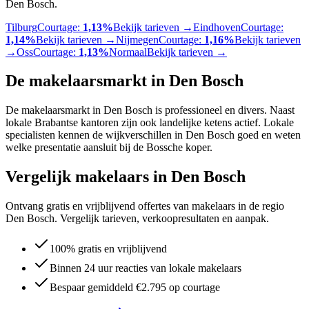
Den Bosch
.
Tilburg
Courtage:
1,13%
Bekijk tarieven →
Eindhoven
Courtage:
1,14%
Bekijk tarieven →
Nijmegen
Courtage:
1,16%
Bekijk tarieven
→
Oss
Courtage:
1,13%
Normaal
Bekijk tarieven →
De makelaarsmarkt in
Den Bosch
De makelaarsmarkt in Den Bosch is professioneel en divers. Naast
lokale Brabantse kantoren zijn ook landelijke ketens actief. Lokale
specialisten kennen de wijkverschillen in Den Bosch goed en weten
welke presentatie aansluit bij de Bossche koper.
Vergelijk makelaars in Den Bosch
Ontvang gratis en vrijblijvend offertes van makelaars in de regio
Den Bosch. Vergelijk tarieven, verkoopresultaten en aanpak.
100% gratis en vrijblijvend
Binnen 24 uur reacties van lokale makelaars
Bespaar gemiddeld €2.795 op courtage