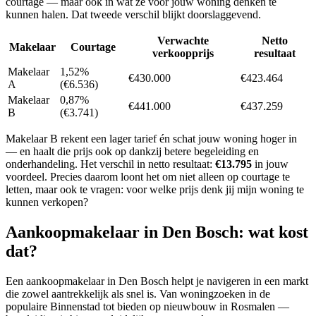
courtage — maar ook in wat ze voor jouw woning denken te
kunnen halen. Dat tweede verschil blijkt doorslaggevend.
Verwachte
Netto
Makelaar
Courtage
verkoopprijs
resultaat
Makelaar
1,52%
€430.000
€423.464
A
(€6.536)
Makelaar
0,87%
€441.000
€437.259
B
(€3.741)
Makelaar B rekent een lager tarief én schat jouw woning hoger in
— en haalt die prijs ook op dankzij betere begeleiding en
onderhandeling. Het verschil in netto resultaat:
€13.795
in jouw
voordeel. Precies daarom loont het om niet alleen op courtage te
letten, maar ook te vragen: voor welke prijs denk jij mijn woning te
kunnen verkopen?
Aankoopmakelaar in
Den Bosch
: wat kost
dat?
Een aankoopmakelaar in Den Bosch helpt je navigeren in een markt
die zowel aantrekkelijk als snel is. Van woningzoeken in de
populaire Binnenstad tot bieden op nieuwbouw in Rosmalen —