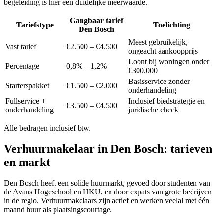
begeleiding is hier een duidelijke meerwaarde.
Gangbaar tarief
Tariefstype
Toelichting
Den Bosch
Meest gebruikelijk,
Vast tarief
€2.500 – €4.500
ongeacht aankoopprijs
Loont bij woningen onder
Percentage
0,8% – 1,2%
€300.000
Basisservice zonder
Starterspakket
€1.500 – €2.000
onderhandeling
Fullservice +
Inclusief biedstrategie en
€3.500 – €4.500
onderhandeling
juridische check
Alle bedragen inclusief btw.
Verhuurmakelaar in
Den Bosch
: tarieven
en markt
Den Bosch heeft een solide huurmarkt, gevoed door studenten van
de Avans Hogeschool en HKU, en door expats van grote bedrijven
in de regio. Verhuurmakelaars zijn actief en werken veelal met één
maand huur als plaatsingscourtage.