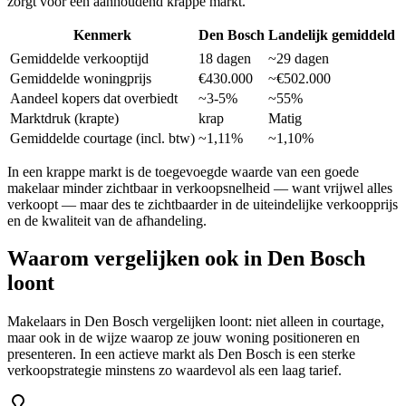
zorgt voor een aanhoudend krappe markt.
Kenmerk
Den Bosch
Landelijk gemiddeld
Gemiddelde verkooptijd
18 dagen
~29 dagen
Gemiddelde woningprijs
€430.000
~€502.000
Aandeel kopers dat overbiedt
~3-5%
~55%
Marktdruk (krapte)
krap
Matig
Gemiddelde courtage (incl. btw)
~1,11%
~1,10%
In een krappe markt is de toegevoegde waarde van een goede
makelaar minder zichtbaar in verkoopsnelheid — want vrijwel alles
verkoopt — maar des te zichtbaarder in de uiteindelijke verkoopprijs
en de kwaliteit van de afhandeling.
Waarom vergelijken ook in
Den Bosch
loont
Makelaars in Den Bosch vergelijken loont: niet alleen in courtage,
maar ook in de wijze waarop ze jouw woning positioneren en
presenteren. In een actieve markt als Den Bosch is een sterke
verkoopstrategie minstens zo waardevol als een laag tarief.