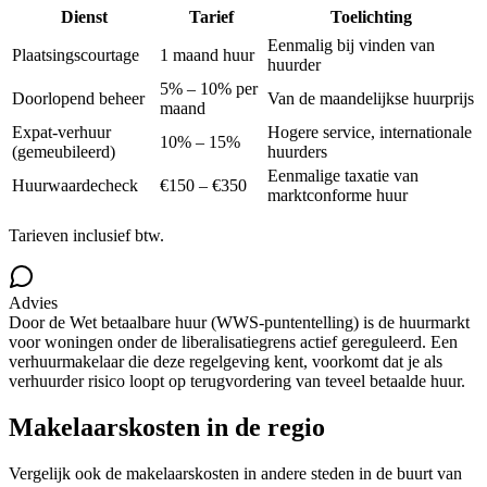
Dienst
Tarief
Toelichting
Eenmalig bij vinden van
Plaatsingscourtage
1 maand huur
huurder
5% – 10% per
Doorlopend beheer
Van de maandelijkse huurprijs
maand
Expat-verhuur
Hogere service, internationale
10% – 15%
(gemeubileerd)
huurders
Eenmalige taxatie van
Huurwaardecheck
€150 – €350
marktconforme huur
Tarieven inclusief btw.
Advies
Door de Wet betaalbare huur (WWS-puntentelling) is de huurmarkt
voor woningen onder de liberalisatiegrens actief gereguleerd. Een
verhuurmakelaar die deze regelgeving kent, voorkomt dat je als
verhuurder risico loopt op terugvordering van teveel betaalde huur.
Makelaarskosten in de regio
Vergelijk ook de makelaarskosten in andere steden in de buurt van