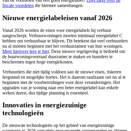
van de voordelen van een goed energielabel?
Lees meer over de
fiscale voordelen
die hiermee samenhangen.
Nieuwe energielabeleisen vanaf 2026
Vanaf 2026 worden de eisen voor energielabels bij verhuur
aangescherpt. Verhuurwoningen moeten minimaal energielabel C
hebben om verhuurbaar te blijven. Dit betekent dat veel verhuurders
nu al moeten beginnen met het verduurzamen van hun woningen.
Meer hierover lees je hier
. Deze nieuwe regelgeving is bedoeld om
de huurwoningvoorraad duurzamer te maken en huurders te
beschermen tegen hoge energiekosten.
Verhuurders die niet tijdig voldoen aan de nieuwe eisen, riskeren
leegstand en mogelijke boetes. Het is daarom raadzaam om nu al te
beginnen met de voorbereidingen voor deze veranderingen. Het
upgraden van je woning naar een beter energielabel kan enkele
weken duren, dus tijdige planning is essentieel.
Innovaties in energiezuinige
technologieën
De nieuwste technologieën op het gebied van energiezuinige
woningen in 2026 omvatten geavanceerde zonnepanelen en slimme