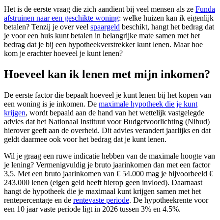
Het is de eerste vraag die zich aandient bij veel mensen als ze
Funda
afstruinen naar een geschikte woning
: welke huizen kan ik eigenlijk
betalen? Tenzij je over veel
spaargeld
beschikt, hangt het bedrag dat
je voor een huis kunt betalen in belangrijke mate samen met het
bedrag dat je bij een hypotheekverstrekker kunt lenen. Maar hoe
kom je erachter hoeveel je kunt lenen?
Hoeveel kan ik lenen met mijn inkomen?
De eerste factor die bepaalt hoeveel je kunt lenen bij het kopen van
een woning is je inkomen. De
maximale hypotheek die je kunt
krijgen
, wordt bepaald aan de hand van het wettelijk vastgelegde
advies dat het Nationaal Instituut voor Budgetvoorlichting (Nibud)
hierover geeft aan de overheid. Dit advies verandert jaarlijks en dat
geldt daarmee ook voor het bedrag dat je kunt lenen.
Wil je graag een ruwe indicatie hebben van de maximale hoogte van
je lening? Vermenigvuldig je bruto jaarinkomen dan met een factor
3,5. Met een bruto jaarinkomen van € 54.000 mag je bijvoorbeeld €
243.000 lenen (eigen geld heeft hierop geen invloed). Daarnaast
hangt de hypotheek die je maximaal kunt krijgen samen met het
rentepercentage en de
rentevaste periode
. De hypotheekrente voor
een 10 jaar vaste periode ligt in 2026 tussen 3% en 4.5%.