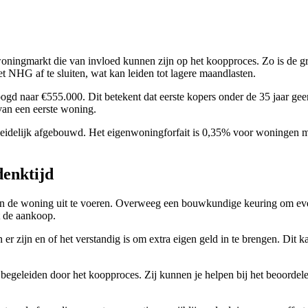
e woningmarkt die van invloed kunnen zijn op het koopproces. Zo is d
NHG af te sluiten, wat kan leiden tot lagere maandlasten.
gd naar €555.000. Dit betekent dat eerste kopers onder de 35 jaar gee
van een eerste woning.
leidelijk afgebouwd. Het eigenwoningforfait is 0,35% voor woningen m
denktijd
 van de woning uit te voeren. Overweeg een bouwkundige keuring om eve
t de aankoop.
er zijn en of het verstandig is om extra eigen geld in te brengen. Dit 
 begeleiden door het koopproces. Zij kunnen je helpen bij het beoor