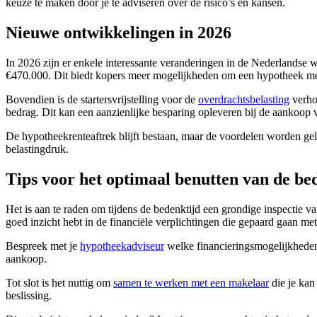
keuze te maken door je te adviseren over de risico’s en kansen.
Nieuwe ontwikkelingen in 2026
In 2026 zijn er enkele interessante veranderingen in de Nederlands
€470.000. Dit biedt kopers meer mogelijkheden om een hypotheek met 
Bovendien is de startersvrijstelling voor de
overdrachtsbelasting
verhoo
bedrag. Dit kan een aanzienlijke besparing opleveren bij de aankoop 
De hypotheekrenteaftrek blijft bestaan, maar de voordelen worden ge
belastingdruk.
Tips voor het optimaal benutten van de be
Het is aan te raden om tijdens de bedenktijd een grondige inspectie
goed inzicht hebt in de financiële verplichtingen die gepaard gaan me
Bespreek met je
hypotheekadviseur
welke financieringsmogelijkheden 
aankoop.
Tot slot is het nuttig om
samen te werken met een makelaar
die je kan
beslissing.