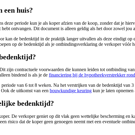
n een huis?
s deze periode kun je als koper afzien van de koop, zonder dat je hier
hebt ontvangen. Dit document is alleen geldig als het door zowel jou a
kan de bedenktijd in de praktijk langer uitvallen als deze eindigt op 
oepen op de bedenktijd als je ontbindingsverklaring de verkoper vóór he
bedenktijd?
 Dit zijn contractuele voorwaarden die kunnen leiden tot ontbinding 
lleen bindend is als je de
financiering bij de hypotheekverstrekker rond
 periode van 6 tot 8 weken. Na het verstrijken van de bedenktijd van 3 
n. Ook de uitkomst van een
bouwkundige keuring
kun je laten opnemen 
lijke bedenktijd?
e koper. De verkoper geniet op dit vlak geen wettelijke bescherming en
 er een risico dat de koper geen genoegen neemt met een eventuele ontbi