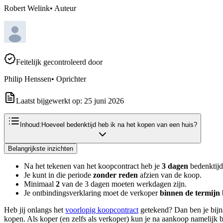
Robert Welink
•
Auteur
Feitelijk gecontroleerd door
Philip Henssen
•
Oprichter
Laatst bijgewerkt op:
25 juni 2026
Inhoud:
Hoeveel bedenktijd heb ik na het kopen van een huis?
Belangrijkste inzichten
Na het tekenen van het koopcontract heb je
3 dagen
bedenktijd
Je kunt in die periode
zonder reden
afzien van de koop.
Minimaal
2
van de 3 dagen moeten werkdagen zijn.
Je ontbindingsverklaring moet de verkoper
binnen de termijn
Heb jij onlangs het
voorlopig koopcontract
getekend? Dan ben je bijna
kopen. Als koper (en zelfs als verkoper) kun je na aankoop namelijk be