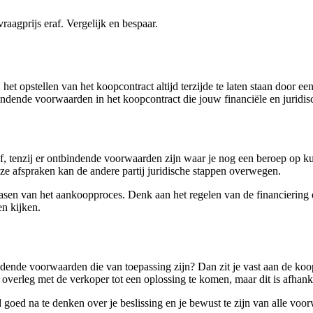
gprijs eraf. Vergelijk en bespaar.
het opstellen van het koopcontract altijd terzijde te laten staan door e
indende voorwaarden in het koopcontract die jouw financiële en juridisc
ef, tenzij er ontbindende voorwaarden zijn waar je nog een beroep op ku
ze afspraken kan de andere partij juridische stappen overwegen.
fasen van het aankoopproces. Denk aan het regelen van de financiering
n kijken.
indende voorwaarden die van toepassing zijn? Dan zit je vast aan de koo
n overleg met de verkoper tot een oplossing te komen, maar dit is afhank
 goed na te denken over je beslissing en je bewust te zijn van alle vo