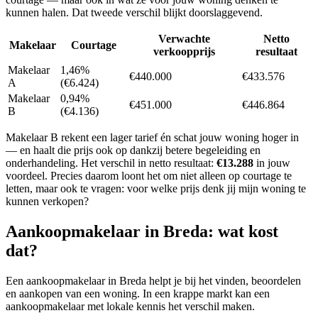
kunnen halen. Dat tweede verschil blijkt doorslaggevend.
Verwachte
Netto
Makelaar
Courtage
verkoopprijs
resultaat
Makelaar
1,46%
€440.000
€433.576
A
(€6.424)
Makelaar
0,94%
€451.000
€446.864
B
(€4.136)
Makelaar B rekent een lager tarief én schat jouw woning hoger in
— en haalt die prijs ook op dankzij betere begeleiding en
onderhandeling. Het verschil in netto resultaat:
€13.288
in jouw
voordeel. Precies daarom loont het om niet alleen op courtage te
letten, maar ook te vragen: voor welke prijs denk jij mijn woning te
kunnen verkopen?
Aankoopmakelaar in
Breda
: wat kost
dat?
Een aankoopmakelaar in Breda helpt je bij het vinden, beoordelen
en aankopen van een woning. In een krappe markt kan een
aankoopmakelaar met lokale kennis het verschil maken.