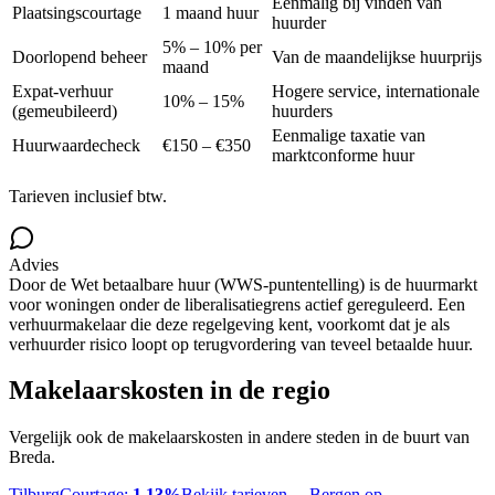
Eenmalig bij vinden van
Plaatsingscourtage
1 maand huur
huurder
5% – 10% per
Doorlopend beheer
Van de maandelijkse huurprijs
maand
Expat-verhuur
Hogere service, internationale
10% – 15%
(gemeubileerd)
huurders
Eenmalige taxatie van
Huurwaardecheck
€150 – €350
marktconforme huur
Tarieven inclusief btw.
Advies
Door de Wet betaalbare huur (WWS-puntentelling) is de huurmarkt
voor woningen onder de liberalisatiegrens actief gereguleerd. Een
verhuurmakelaar die deze regelgeving kent, voorkomt dat je als
verhuurder risico loopt op terugvordering van teveel betaalde huur.
Makelaarskosten in de regio
Vergelijk ook de makelaarskosten in andere steden in de buurt van
Breda
.
Tilburg
Courtage:
1,13%
Bekijk tarieven →
Bergen op