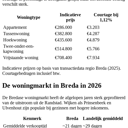
verschilt sterk.
Indicatieve
Courtage bij
Woningtype
prijs
1,12%
Appartement
€286.000
€3.203
Tussenwoning
€382.800
€4.287
Hoekwoning
€435.600
€4.879
Twee-onder-een-
€514.800
€5.766
kapwoning
Vrijstaande woning
€708.400
€7.934
Indicatieve prijzen op basis van transactiedata regio
Breda
(2025).
Courtagebedragen inclusief btw.
De woningmarkt in
Breda
in 2026
De Bredase woningmarkt heeft de afgelopen jaren sterk geprofiteerd
van de uitstroom uit de Randstad. Wijken als Prinsenbeek en
Ulvenhout zijn populair bij gezinnen met hogere inkomens.
Kenmerk
Breda
Landelijk gemiddeld
Gemiddelde verkooptijd
~21 dagen
~29 dagen