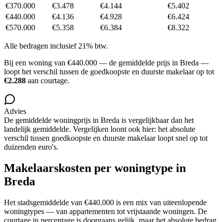
€370.000
€3.478
€4.144
€5.402
€440.000
€4.136
€4.928
€6.424
€570.000
€5.358
€6.384
€8.322
Alle bedragen inclusief 21% btw.
Bij een woning van
€440.000
— de gemiddelde prijs in
Breda
—
loopt het verschil tussen de goedkoopste en duurste makelaar op tot
€2.288
aan courtage.
Advies
De gemiddelde woningprijs in
Breda
is
vergelijkbaar
dan het
landelijk gemiddelde.
Vergelijken loont ook hier: het absolute
verschil tussen goedkoopste en duurste makelaar loopt snel op tot
duizenden euro's.
Makelaarskosten per woningtype in
Breda
Het stadsgemiddelde van
€440.000
is een mix van uiteenlopende
woningtypes — van appartementen tot vrijstaande woningen. De
courtage in percentage is doorgaans gelijk, maar het absolute bedrag