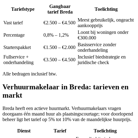
Gangbaar
Tariefstype
Toelichting
tarief Breda
Meest gebruikelijk, ongeacht
Vast tarief
€2.500 – €4.500
aankoopprijs
Loont bij woningen onder
Percentage
0,8% – 1,2%
€300.000
Basisservice zonder
Starterspakket
€1.500 – €2.000
onderhandeling
Fullservice +
Inclusief biedstrategie en
€3.500 – €4.500
onderhandeling
juridische check
Alle bedragen inclusief btw.
Verhuurmakelaar in
Breda
: tarieven en
markt
Breda heeft een actieve huurmarkt. Verhuurmakelaars vragen
doorgaans één maand huur als plaatsingscourtage; voor doorlopend
beheer ligt het tarief op 5% tot 10% van de maandelijkse huurprijs.
Dienst
Tarief
Toelichting