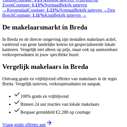
Zoom
Courtage:
1,13%
Normaal
Bekijk tarieven
→
Roosendaal
Courtage:
1,13%
Normaal
Bekijk tarieven →
Den
Bosch
Courtage:
1,11%
Krap
Bekijk tarieven →
De makelaarsmarkt in
Breda
In Breda en de directe omgeving zijn tientallen makelaars actief,
variërend van grote landelijke ketens tot gespecialiseerde lokale
kantoren. Vergelijk niet alleen op prijs, maar ook op aantoonbare
verkoopresultaten in jouw specifieke buurt.
Vergelijk makelaars in Breda
Ontvang gratis en vrijblijvend offertes van makelaars in de regio
Breda. Vergelijk tarieven, verkoopresultaten en aanpak.
100% gratis en vrijblijvend
Binnen 24 uur reacties van lokale makelaars
Bespaar gemiddeld €2.288 op courtage
Vraag gratis offertes aan