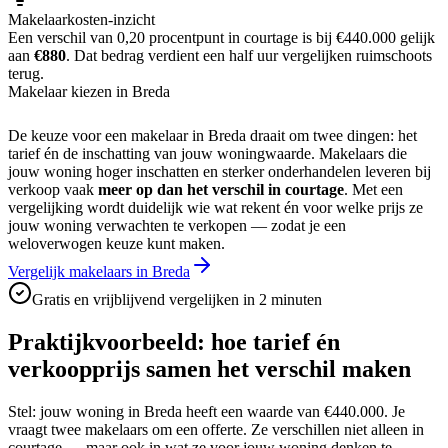
Makelaarkosten-inzicht
Een verschil van 0,20 procentpunt in courtage is bij
€440.000
gelijk
aan
€880
. Dat bedrag verdient een half uur vergelijken ruimschoots
terug.
Makelaar kiezen in Breda
De keuze voor een makelaar in
Breda
draait om twee dingen: het
tarief én de inschatting van jouw woningwaarde. Makelaars die
jouw woning hoger inschatten en sterker onderhandelen leveren bij
verkoop vaak
meer op dan het verschil in courtage
. Met een
vergelijking wordt duidelijk wie wat rekent én voor welke prijs ze
jouw woning verwachten te verkopen — zodat je een
weloverwogen keuze kunt maken.
Vergelijk makelaars in Breda
Gratis en vrijblijvend vergelijken in 2 minuten
Praktijkvoorbeeld: hoe tarief én
verkoopprijs samen het verschil maken
Stel: jouw woning in
Breda
heeft een waarde van
€440.000
. Je
vraagt twee makelaars om een offerte. Ze verschillen niet alleen in
courtage — maar ook in wat ze voor jouw woning denken te