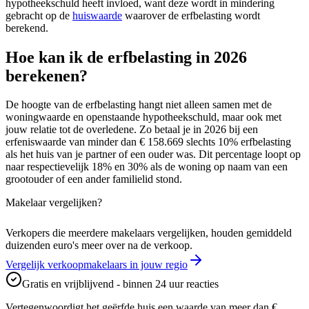
hypotheekschuld heeft invloed, want deze wordt in mindering
gebracht op de
huiswaarde
waarover de erfbelasting wordt
berekend.
Hoe kan ik de erfbelasting in 2026
berekenen?
De hoogte van de erfbelasting hangt niet alleen samen met de
woningwaarde en openstaande hypotheekschuld, maar ook met
jouw relatie tot de overledene. Zo betaal je in 2026 bij een
erfeniswaarde van minder dan € 158.669 slechts 10% erfbelasting
als het huis van je partner of een ouder was. Dit percentage loopt op
naar respectievelijk 18% en 30% als de woning op naam van een
grootouder of een ander familielid stond.
Makelaar vergelijken?
Verkopers die meerdere makelaars vergelijken, houden gemiddeld
duizenden euro's meer over na de verkoop.
Vergelijk verkoopmakelaars in jouw regio
Gratis en vrijblijvend - binnen 24 uur reacties
Vertegenwoordigt het geërfde huis een waarde van meer dan €