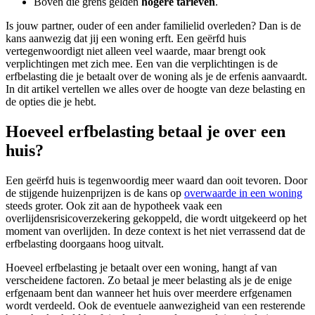
Boven die grens gelden
hogere tarieven
.
Is jouw partner, ouder of een ander familielid overleden? Dan is de
kans aanwezig dat jij een woning erft. Een geërfd huis
vertegenwoordigt niet alleen veel waarde, maar brengt ook
verplichtingen met zich mee. Een van die verplichtingen is de
erfbelasting die je betaalt over de woning als je de erfenis aanvaardt.
In dit artikel vertellen we alles over de hoogte van deze belasting en
de opties die je hebt.
Hoeveel erfbelasting betaal je over een
huis?
Een geërfd huis is tegenwoordig meer waard dan ooit tevoren. Door
de stijgende huizenprijzen is de kans op
overwaarde in een woning
steeds groter. Ook zit aan de hypotheek vaak een
overlijdensrisicoverzekering gekoppeld, die wordt uitgekeerd op het
moment van overlijden. In deze context is het niet verrassend dat de
erfbelasting doorgaans hoog uitvalt.
Hoeveel erfbelasting je betaalt over een woning, hangt af van
verscheidene factoren. Zo betaal je meer belasting als je de enige
erfgenaam bent dan wanneer het huis over meerdere erfgenamen
wordt verdeeld. Ook de eventuele aanwezigheid van een resterende