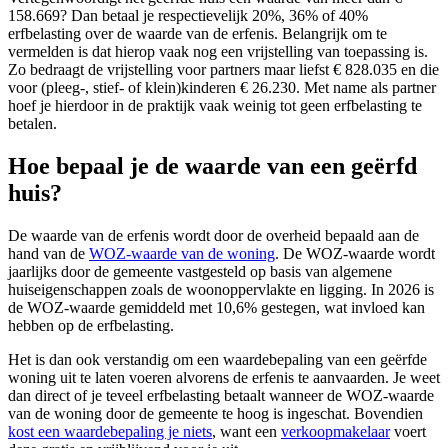
158.669? Dan betaal je respectievelijk 20%, 36% of 40%
erfbelasting over de waarde van de erfenis. Belangrijk om te
vermelden is dat hierop vaak nog een vrijstelling van toepassing is.
Zo bedraagt de vrijstelling voor partners maar liefst € 828.035 en die
voor (pleeg-, stief- of klein)kinderen € 26.230. Met name als partner
hoef je hierdoor in de praktijk vaak weinig tot geen erfbelasting te
betalen.
Hoe bepaal je de waarde van een geërfd
huis?
De waarde van de erfenis wordt door de overheid bepaald aan de
hand van de
WOZ-waarde van de woning
. De WOZ-waarde wordt
jaarlijks door de gemeente vastgesteld op basis van algemene
huiseigenschappen zoals de woonoppervlakte en ligging. In 2026 is
de WOZ-waarde gemiddeld met 10,6% gestegen, wat invloed kan
hebben op de erfbelasting.
Het is dan ook verstandig om een waardebepaling van een geërfde
woning uit te laten voeren alvorens de erfenis te aanvaarden. Je weet
dan direct of je teveel erfbelasting betaalt wanneer de WOZ-waarde
van de woning door de gemeente te hoog is ingeschat. Bovendien
kost een waardebepaling je niets
, want een
verkoopmakelaar
voert