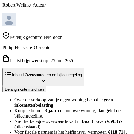
Robert Welink
•
Auteur
Feitelijk gecontroleerd door
Philip Henssen
•
Oprichter
Laatst bijgewerkt op:
25 juni 2026
Inhoud:
Overwaarde en de bijleenregeling
Belangrijkste inzichten
Over de verkoop van je eigen woning betaal je
geen
inkomstenbelasting
.
Koop je binnen
3 jaar
een nieuwe woning, dan geldt de
bijleenregeling.
Niet-herbelegde overwaarde valt in
box 3
boven
€59.357
(alleenstaand).
Voor fiscale partners is het heffingsvrij vermogen
€118.714
.