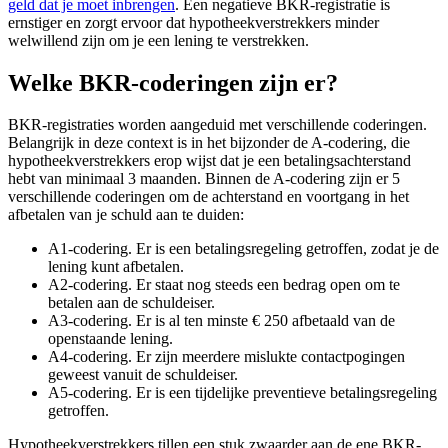
geld dat je moet inbrengen
. Een negatieve BKR-registratie is
ernstiger en zorgt ervoor dat hypotheekverstrekkers minder
welwillend zijn om je een lening te verstrekken.
Welke BKR-coderingen zijn er?
BKR-registraties worden aangeduid met verschillende coderingen.
Belangrijk in deze context is in het bijzonder de A-codering, die
hypotheekverstrekkers erop wijst dat je een betalingsachterstand
hebt van minimaal 3 maanden. Binnen de A-codering zijn er 5
verschillende coderingen om de achterstand en voortgang in het
afbetalen van je schuld aan te duiden:
A1-codering. Er is een betalingsregeling getroffen, zodat je de
lening kunt afbetalen.
A2-codering. Er staat nog steeds een bedrag open om te
betalen aan de schuldeiser.
A3-codering. Er is al ten minste € 250 afbetaald van de
openstaande lening.
A4-codering. Er zijn meerdere mislukte contactpogingen
geweest vanuit de schuldeiser.
A5-codering. Er is een tijdelijke preventieve betalingsregeling
getroffen.
Hypotheekverstrekkers tillen een stuk zwaarder aan de ene BKR-