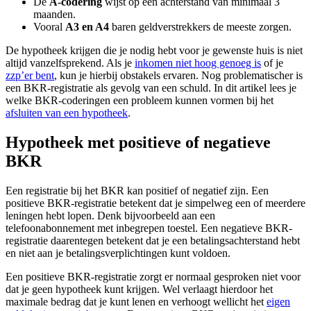
De
A-codering
wijst op een achterstand van minimaal 3
maanden.
Vooral
A3 en A4
baren geldverstrekkers de meeste zorgen.
De hypotheek krijgen die je nodig hebt voor je gewenste huis is niet
altijd vanzelfsprekend. Als je
inkomen niet hoog genoeg is
of je
zzp’er bent
, kun je hierbij obstakels ervaren. Nog problematischer is
een BKR-registratie als gevolg van een schuld. In dit artikel lees je
welke BKR-coderingen een probleem kunnen vormen bij het
afsluiten van een hypotheek
.
Hypotheek met positieve of negatieve
BKR
Een registratie bij het BKR kan positief of negatief zijn. Een
positieve BKR-registratie betekent dat je simpelweg een of meerdere
leningen hebt lopen. Denk bijvoorbeeld aan een
telefoonabonnement met inbegrepen toestel. Een negatieve BKR-
registratie daarentegen betekent dat je een betalingsachterstand hebt
en niet aan je betalingsverplichtingen kunt voldoen.
Een positieve BKR-registratie zorgt er normaal gesproken niet voor
dat je geen hypotheek kunt krijgen. Wel verlaagt hierdoor het
maximale bedrag dat je kunt lenen en verhoogt wellicht het
eigen