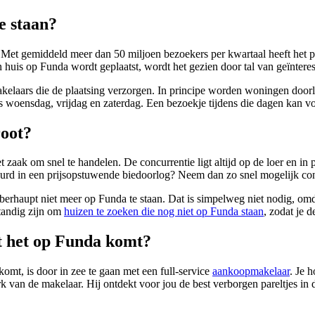
e staan?
 Met gemiddeld meer dan 50 miljoen bezoekers per kwartaal heeft het pl
 huis op Funda wordt geplaatst, wordt het gezien door tal van geïnteres
aars die de plaatsing verzorgen. In principe worden woningen doorlop
s woensdag, vrijdag en zaterdag. Een bezoekje tijdens die dagen kan v
root?
het zaak om snel te handelen. De concurrentie ligt altijd op de loer en i
eurd in een prijsopstuwende biedoorlog? Neem dan zo snel mogelijk con
rhaupt niet meer op Funda te staan. Dat is simpelweg niet nodig, omd
standig zijn om
huizen te zoeken die nog niet op Funda staan
, zodat je d
t het op Funda komt?
mt, is door in zee te gaan met een full-service
aankoopmakelaar
. Je 
k van de makelaar. Hij ontdekt voor jou de best verborgen pareltjes i