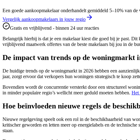
Een goede aankoopmakelaar onderhandelt gemiddeld 5–10% van de vraa
Vergelijk aankoopmakelaars in jouw regio
Gratis en vrijblijvend - binnen 24 uur reacties
Belangrijk hierbij is dat je een makelaar kiest die goed bij je past. D
vrijblijvend maatwerk offertes van de beste makelaars bij jou in de 
De impact van trends op de woningmarkt i
De huidige trends op de woningmarkt in 2026 hebben een aanzienlijk
jaar, zorgt ervoor dat verkopers hun woningen strategisch te koop zet
Bovendien wordt de concurrentie versterkt door een structureel woning
in minder populaire regio’s wellicht meer geduld moeten hebben.
Het 
Hoe beïnvloeden nieuwe regels de beschik
Nieuwe regelgeving speelt ook een rol in de beschikbaarheid van w
kritischer geworden en letten meer op energielabels en de technische
staan.