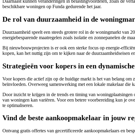
Daarnaast kunnen veranderingen in belastingvoordelen, zoals de verlag
beschikbare woningen op Funda gedurende het jaar.
De rol van duurzaamheid in de woningmar
Duurzaamheid speelt een steeds grotere rol in de woningmarkt van 202
energiebesparende maatregelen zoals isolatie en zonnepanelen de maa
Bij nieuwbouwprojecten is er ook een sterke focus op energie-efficië
kopen, kan het nuttig zijn om te kijken naar de duurzaamheidseisen 
Strategieën voor kopers in een dynamisch
Voor kopers die actief zijn op de huidige markt is het van belang om
beïnvloeden. Overweeg samenwerking met een lokale makelaar die kan 
Door inzicht te krijgen in de trends en timing van woningplaatsingen
van woningen kan variëren. Voor een betere voorbereiding kun je 
te optimaliseren.
Vind de beste aankoopmakelaar in jouw re
Ontvang gratis offertes van gecertificeerde aankoopmakelaars en besp