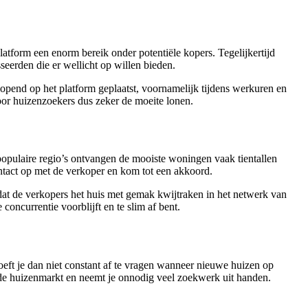
atform een enorm bereik onder potentiële kopers. Tegelijkertijd
seerden die er wellicht op willen bieden.
end op het platform geplaatst, voornamelijk tijdens werkuren en
oor huizenzoekers dus zeker de moeite lonen.
n populaire regio’s ontvangen de mooiste woningen vaak tientallen
tact op met de verkoper en kom tot een akkoord.
at de verkopers het huis met gemak kwijtraken in het netwerk van
e concurrentie voorblijft en te slim af bent.
hoeft je dan niet constant af te vragen wanneer nieuwe huizen op
n de huizenmarkt en neemt je onnodig veel zoekwerk uit handen.