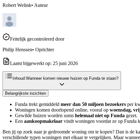
Robert Welink
•
Auteur
Feitelijk gecontroleerd door
Philip Henssen
•
Oprichter
Laatst bijgewerkt op:
25 juni 2026
Inhoud:
Wanneer komen nieuwe huizen op Funda te staan?
Belangrijkste inzichten
Funda trekt gemiddeld
meer dan 50 miljoen bezoekers
per kw
Woningen komen doorlopend online, vooral op
woensdag, vri
Gewilde huizen worden soms
helemaal niet op Funda
gezet.
Een
aankoopmakelaar
vindt woningen voordat ze op Funda 
Ben jij op zoek naar je gedroomde woning om te kopen? Dan is de kans
verschillende typen woningen met elkaar te vergelijken. Maar wannee