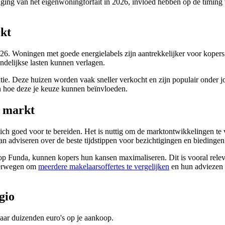
ing van het eigenwoningforfait in 2026, invloed hebben op de timing va
kt
6. Woningen met goede energielabels zijn aantrekkelijker voor kopers, 
ndelijkse lasten kunnen verlagen.
ntie. Deze huizen worden vaak sneller verkocht en zijn populair onder 
en hoe deze je keuze kunnen beïnvloeden.
e markt
 zich goed voor te bereiden. Het is nuttig om de marktontwikkelingen t
adviseren over de beste tijdstippen voor bezichtigingen en biedingen
 op Funda, kunnen kopers hun kansen maximaliseren. Dit is vooral relev
overwegen om
meerdere makelaarsoffertes te vergelijken
en hun adviezen i
gio
aar duizenden euro's op je aankoop.