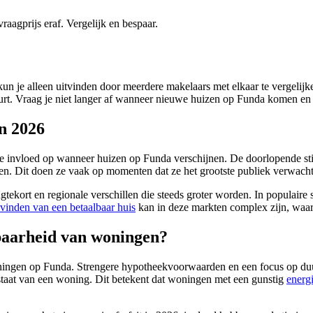
gprijs eraf. Vergelijk en bespaar.
it kun je alleen uitvinden door meerdere makelaars met elkaar te vergeli
buurt. Vraag je niet langer af wanneer nieuwe huizen op Funda komen en 
n 2026
e invloed op wanneer huizen op Funda verschijnen. De doorlopende sti
ten. Dit doen ze vaak op momenten dat ze het grootste publiek verwachte
tekort en regionale verschillen die steeds groter worden. In populaire 
vinden van een betaalbaar huis
kan in deze markten complex zijn, waarbi
baarheid van woningen?
oningen op Funda. Strengere hypotheekvoorwaarden en een focus op duu
 staat van een woning. Dit betekent dat woningen met een gunstig
energi