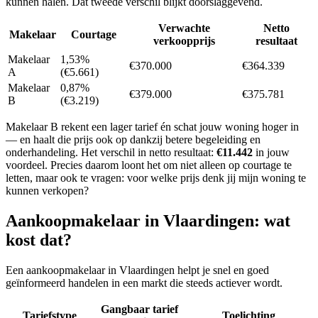
kunnen halen. Dat tweede verschil blijkt doorslaggevend.
Verwachte
Netto
Makelaar
Courtage
verkoopprijs
resultaat
Makelaar
1,53%
€370.000
€364.339
A
(€5.661)
Makelaar
0,87%
€379.000
€375.781
B
(€3.219)
Makelaar B rekent een lager tarief én schat jouw woning hoger in
— en haalt die prijs ook op dankzij betere begeleiding en
onderhandeling. Het verschil in netto resultaat:
€11.442
in jouw
voordeel. Precies daarom loont het om niet alleen op courtage te
letten, maar ook te vragen: voor welke prijs denk jij mijn woning te
kunnen verkopen?
Aankoopmakelaar in
Vlaardingen
: wat
kost dat?
Een aankoopmakelaar in Vlaardingen helpt je snel en goed
geïnformeerd handelen in een markt die steeds actiever wordt.
Gangbaar tarief
Tariefstype
Toelichting