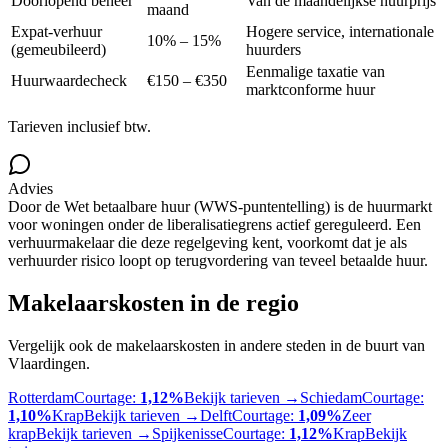
Doorlopend beheer
Van de maandelijkse huurprijs
maand
Expat-verhuur
Hogere service, internationale
10% – 15%
(gemeubileerd)
huurders
Eenmalige taxatie van
Huurwaardecheck
€150 – €350
marktconforme huur
Tarieven inclusief btw.
Advies
Door de Wet betaalbare huur (WWS-puntentelling) is de huurmarkt
voor woningen onder de liberalisatiegrens actief gereguleerd. Een
verhuurmakelaar die deze regelgeving kent, voorkomt dat je als
verhuurder risico loopt op terugvordering van teveel betaalde huur.
Makelaarskosten in de regio
Vergelijk ook de makelaarskosten in andere steden in de buurt van
Vlaardingen
.
Rotterdam
Courtage:
1,12%
Bekijk tarieven →
Schiedam
Courtage:
1,10%
Krap
Bekijk tarieven →
Delft
Courtage:
1,09%
Zeer
krap
Bekijk tarieven →
Spijkenisse
Courtage:
1,12%
Krap
Bekijk