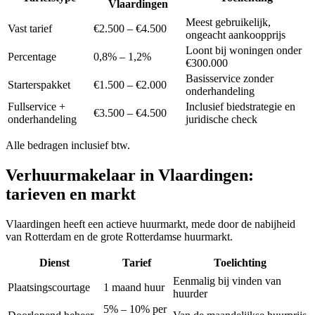
Vlaardingen
Meest gebruikelijk,
Vast tarief
€2.500 – €4.500
ongeacht aankoopprijs
Loont bij woningen onder
Percentage
0,8% – 1,2%
€300.000
Basisservice zonder
Starterspakket
€1.500 – €2.000
onderhandeling
Fullservice +
Inclusief biedstrategie en
€3.500 – €4.500
onderhandeling
juridische check
Alle bedragen inclusief btw.
Verhuurmakelaar in
Vlaardingen
:
tarieven en markt
Vlaardingen heeft een actieve huurmarkt, mede door de nabijheid
van Rotterdam en de grote Rotterdamse huurmarkt.
Dienst
Tarief
Toelichting
Eenmalig bij vinden van
Plaatsingscourtage
1 maand huur
huurder
5% – 10% per