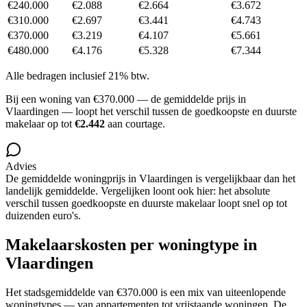
€240.000
€2.088
€2.664
€3.672
€310.000
€2.697
€3.441
€4.743
€370.000
€3.219
€4.107
€5.661
€480.000
€4.176
€5.328
€7.344
Alle bedragen inclusief 21% btw.
Bij een woning van
€370.000
— de gemiddelde prijs in
Vlaardingen
— loopt het verschil tussen de goedkoopste en duurste
makelaar op tot
€2.442
aan courtage.
Advies
De gemiddelde woningprijs in
Vlaardingen
is
vergelijkbaar
dan het
landelijk gemiddelde.
Vergelijken loont ook hier: het absolute
verschil tussen goedkoopste en duurste makelaar loopt snel op tot
duizenden euro's.
Makelaarskosten per woningtype in
Vlaardingen
Het stadsgemiddelde van
€370.000
is een mix van uiteenlopende
woningtypes — van appartementen tot vrijstaande woningen. De