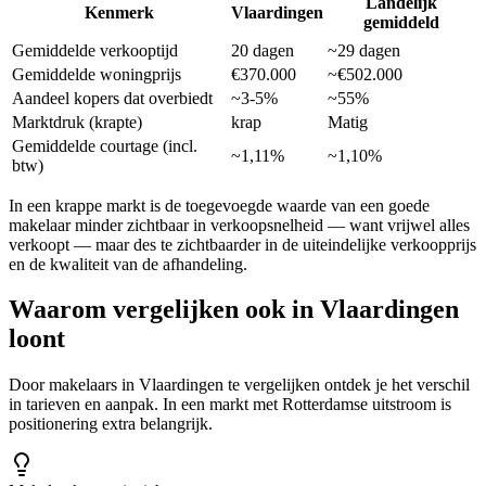
Landelijk
Kenmerk
Vlaardingen
gemiddeld
Gemiddelde verkooptijd
20 dagen
~29 dagen
Gemiddelde woningprijs
€370.000
~€502.000
Aandeel kopers dat overbiedt
~3-5%
~55%
Marktdruk (krapte)
krap
Matig
Gemiddelde courtage (incl.
~1,11%
~1,10%
btw)
In een krappe markt is de toegevoegde waarde van een goede
makelaar minder zichtbaar in verkoopsnelheid — want vrijwel alles
verkoopt — maar des te zichtbaarder in de uiteindelijke verkoopprijs
en de kwaliteit van de afhandeling.
Waarom vergelijken ook in
Vlaardingen
loont
Door makelaars in Vlaardingen te vergelijken ontdek je het verschil
in tarieven en aanpak. In een markt met Rotterdamse uitstroom is
positionering extra belangrijk.