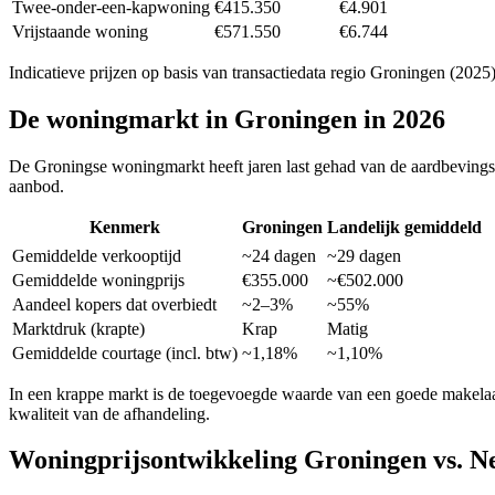
Twee-onder-een-kapwoning
€415.350
€4.901
Vrijstaande woning
€571.550
€6.744
Indicatieve prijzen op basis van transactiedata regio
Groningen
(2025)
De woningmarkt in
Groningen
in 2026
De Groningse woningmarkt heeft jaren last gehad van de aardbevingspr
aanbod.
Kenmerk
Groningen
Landelijk gemiddeld
Gemiddelde verkooptijd
~24 dagen
~29 dagen
Gemiddelde woningprijs
€355.000
~€502.000
Aandeel kopers dat overbiedt
~2–3%
~55%
Marktdruk (krapte)
Krap
Matig
Gemiddelde courtage (incl. btw)
~1,18%
~1,10%
In een krappe markt is de toegevoegde waarde van een goede makelaar
kwaliteit van de afhandeling.
Woningprijsontwikkeling
Groningen
vs. N