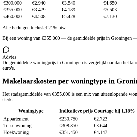
€300.000
€2.940
€3.540
€4.650
€355.000
€3.479
€4.189
€5.503
€460.000
€4.508
€5.428
€7.130
Alle bedragen inclusief 21% btw.
Bij een woning van
€355.000
— de gemiddelde prijs in
Groningen
— 
Advies
De gemiddelde woningprijs in
Groningen
is
vergelijkbaar
dan het lan
euro's.
Makelaarskosten per woningtype in
Groni
Het stadsgemiddelde van
€355.000
is een mix van uiteenlopende woni
sterk.
Woningtype
Indicatieve prijs
Courtage bij 1,18%
Appartement
€230.750
€2.723
Tussenwoning
€308.850
€3.644
Hoekwoning
€351.450
€4.147