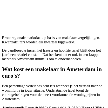
Bron: regionale marktdata op basis van makelaarsvergelijkingen.
Kwartaalcijfers worden elk kwartaal bijgewerkt.
De bandbreedte tussen het laagste en hoogste tarief blijft door het
jaar heen relatief constant. Dat betekent dat er ook in een krappe
markt als
Amsterdam
ruimte is om te onderhandelen.
Wat kost een makelaar in
Amsterdam
in
euro's?
Een percentage vertelt pas echt iets wanneer je het vertaalt naar de
woningprijs in jouw situatie. Onderstaande tabel toont de
courtagebedragen voor de meest voorkomende woningprijzen in
Amsterdam
.
Verkoopprijs
Laag (0,90%)
Gemiddeld (1,05%)
Hoog (1,35%)