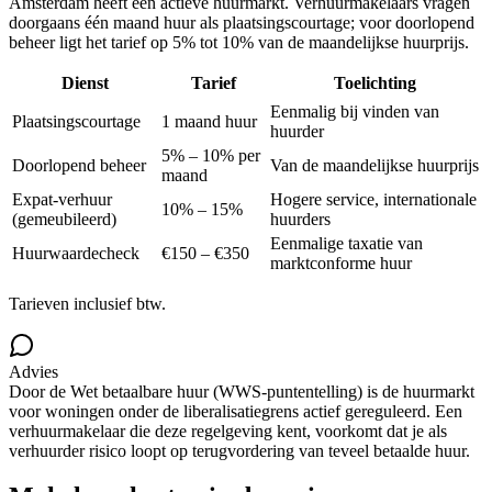
Amsterdam heeft een actieve huurmarkt. Verhuurmakelaars vragen
doorgaans één maand huur als plaatsingscourtage; voor doorlopend
beheer ligt het tarief op 5% tot 10% van de maandelijkse huurprijs.
Dienst
Tarief
Toelichting
Eenmalig bij vinden van
Plaatsingscourtage
1 maand huur
huurder
5% – 10% per
Doorlopend beheer
Van de maandelijkse huurprijs
maand
Expat-verhuur
Hogere service, internationale
10% – 15%
(gemeubileerd)
huurders
Eenmalige taxatie van
Huurwaardecheck
€150 – €350
marktconforme huur
Tarieven inclusief btw.
Advies
Door de Wet betaalbare huur (WWS-puntentelling) is de huurmarkt
voor woningen onder de liberalisatiegrens actief gereguleerd. Een
verhuurmakelaar die deze regelgeving kent, voorkomt dat je als
verhuurder risico loopt op terugvordering van teveel betaalde huur.