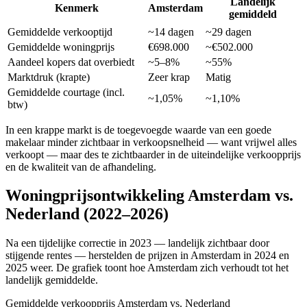
Landelijk
Kenmerk
Amsterdam
gemiddeld
Gemiddelde verkooptijd
~14 dagen
~29 dagen
Gemiddelde woningprijs
€698.000
~€502.000
Aandeel kopers dat overbiedt
~5–8%
~55%
Marktdruk (krapte)
Zeer krap
Matig
Gemiddelde courtage (incl.
~1,05%
~1,10%
btw)
In een krappe markt is de toegevoegde waarde van een goede
makelaar minder zichtbaar in verkoopsnelheid — want vrijwel alles
verkoopt — maar des te zichtbaarder in de uiteindelijke verkoopprijs
en de kwaliteit van de afhandeling.
Woningprijsontwikkeling
Amsterdam
vs.
Nederland (2022–2026)
Na een tijdelijke correctie in 2023 — landelijk zichtbaar door
stijgende rentes — herstelden de prijzen in
Amsterdam
in 2024 en
2025 weer. De grafiek toont hoe
Amsterdam
zich verhoudt tot het
landelijk gemiddelde.
Gemiddelde verkoopprijs
Amsterdam
vs. Nederland