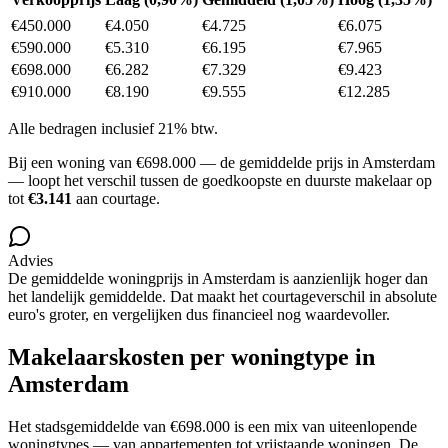
€450.000
€4.050
€4.725
€6.075
€590.000
€5.310
€6.195
€7.965
€698.000
€6.282
€7.329
€9.423
€910.000
€8.190
€9.555
€12.285
Alle bedragen inclusief 21% btw.
Bij een woning van
€698.000
— de gemiddelde prijs in
Amsterdam
— loopt het verschil tussen de goedkoopste en duurste makelaar op
tot
€3.141
aan courtage.
Advies
De gemiddelde woningprijs in
Amsterdam
is
aanzienlijk hoger
dan
het landelijk gemiddelde.
Dat maakt het courtageverschil in absolute
euro's groter, en vergelijken dus financieel nog waardevoller.
Makelaarskosten per woningtype in
Amsterdam
Het stadsgemiddelde van
€698.000
is een mix van uiteenlopende
woningtypes — van appartementen tot vrijstaande woningen. De