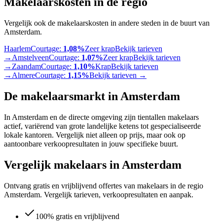
Makelaarskosten in de regio
Vergelijk ook de makelaarskosten in andere steden in de buurt van
Amsterdam
.
Haarlem
Courtage:
1,08%
Zeer krap
Bekijk tarieven
→
Amstelveen
Courtage:
1,07%
Zeer krap
Bekijk tarieven
→
Zaandam
Courtage:
1,10%
Krap
Bekijk tarieven
→
Almere
Courtage:
1,15%
Bekijk tarieven →
De makelaarsmarkt in
Amsterdam
In Amsterdam en de directe omgeving zijn tientallen makelaars
actief, variërend van grote landelijke ketens tot gespecialiseerde
lokale kantoren. Vergelijk niet alleen op prijs, maar ook op
aantoonbare verkoopresultaten in jouw specifieke buurt.
Vergelijk makelaars in Amsterdam
Ontvang gratis en vrijblijvend offertes van makelaars in de regio
Amsterdam. Vergelijk tarieven, verkoopresultaten en aanpak.
100% gratis en vrijblijvend