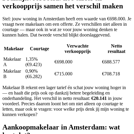
verkoopprijs samen het verschil maken
Stel: jouw woning in
Amsterdam
heeft een waarde van
€698.000
. Je
vraagt twee makelaars om een offerte. Ze verschillen niet alleen in
courtage — maar ook in wat ze voor jouw woning denken te
kunnen halen. Dat tweede verschil blijkt doorslaggevend.
Verwachte
Netto
Makelaar
Courtage
verkoopprijs
resultaat
Makelaar
1,35%
€698.000
€688.577
A
(€9.423)
Makelaar
0,90%
€715.000
€708.718
B
(€6.282)
Makelaar B rekent een lager tarief én schat jouw woning hoger in
— en haalt die prijs ook op dankzij betere begeleiding en
onderhandeling. Het verschil in netto resultaat:
€20.141
in jouw
voordeel. Precies daarom loont het om niet alleen op courtage te
letten, maar ook te vragen: voor welke prijs denk jij mijn woning te
kunnen verkopen?
Aankoopmakelaar in
Amsterdam
: wat