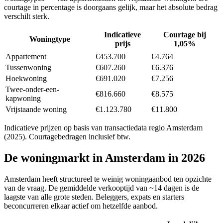
courtage in percentage is doorgaans gelijk, maar het absolute bedrag
verschilt sterk.
Indicatieve
Courtage bij
Woningtype
prijs
1,05%
Appartement
€453.700
€4.764
Tussenwoning
€607.260
€6.376
Hoekwoning
€691.020
€7.256
Twee-onder-een-
€816.660
€8.575
kapwoning
Vrijstaande woning
€1.123.780
€11.800
Indicatieve prijzen op basis van transactiedata regio
Amsterdam
(2025). Courtagebedragen inclusief btw.
De woningmarkt in
Amsterdam
in 2026
Amsterdam heeft structureel te weinig woningaanbod ten opzichte
van de vraag. De gemiddelde verkooptijd van ~14 dagen is de
laagste van alle grote steden. Beleggers, expats en starters
beconcurreren elkaar actief om hetzelfde aanbod.