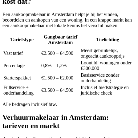
kost dat?
Een aankoopmakelaar in Amsterdam helpt je bij het vinden,
beoordelen en aankopen van een woning. In een krappe markt kan
een aankoopmakelaar met lokale kennis het verschil maken.
Gangbaar tarief
Tariefstype
Toelichting
Amsterdam
Meest gebruikelijk,
Vast tarief
€2.500 – €4.500
ongeacht aankoopprijs
Loont bij woningen onder
Percentage
0,8% – 1,2%
€300.000
Basisservice zonder
Starterspakket
€1.500 – €2.000
onderhandeling
Fullservice +
Inclusief biedstrategie en
€3.500 – €4.500
onderhandeling
juridische check
Alle bedragen inclusief btw.
Verhuurmakelaar in
Amsterdam
:
tarieven en markt