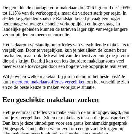
De gemiddelde courtage voor makelaars in 2026 ligt rond de 1,05%
tot 1,15% van de verkoopprijs, maar dit varieert sterk per regio. In
stedelijke gebieden zoals de Randstad betaal je vaak een hoger
percentage vanwege de snelle verkooptijden en hoge vraag. In
landelijke gebieden kunnen de tarieven lager zijn vanwege langere
verkooptijden en meer concurrentie.
Het is daarom verstandig om offertes van verschillende makelaars te
vergelijken. Door te vergelijken, kun je niet alleen de kosten beter
inschatten, maar ook de kwaliteit van de dienstverlening die je voor
die prijs krijgt. Daarbij kan een iets duurdere makelaar soms veel
meer waarde toevoegen door een hogere verkoopprijs te realiseren.
Wil je weten welke makelaar bij jou in de buurt het beste past? Je
kunt
meerdere makelaarsoffertes vergelijken
om het verschil te zien
en zo de beste keuze te maken voor jouw situatie.
Een geschikte makelaar zoeken
Heb je eenmaal offertes van makelaars in de buurt opgevraagd, dan
kun je ze vergelijken. Zitten er makelaars tussen die je aanspreken?
Dan kun je deze uitnodigen voor een gratis kennismakingsgesprek.
Dit gesprek is niet alleen waardevol om een gevoel te krijgen bij
elke makelaar, maar biedt ook veel praktische voordelen.