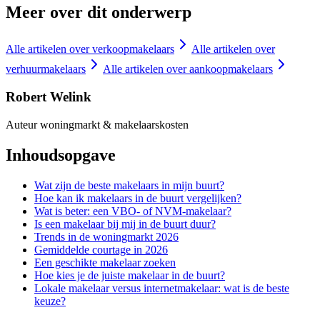
Meer over dit onderwerp
Alle artikelen over
verkoopmakelaars
Alle artikelen over
verhuurmakelaars
Alle artikelen over
aankoopmakelaars
Robert Welink
Auteur woningmarkt & makelaarskosten
Inhoudsopgave
Wat zijn de beste makelaars in mijn buurt?
Hoe kan ik makelaars in de buurt vergelijken?
Wat is beter: een VBO- of NVM-makelaar?
Is een makelaar bij mij in de buurt duur?
Trends in de woningmarkt 2026
Gemiddelde courtage in 2026
Een geschikte makelaar zoeken
Hoe kies je de juiste makelaar in de buurt?
Lokale makelaar versus internetmakelaar: wat is de beste
keuze?