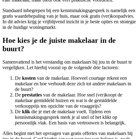
Standaard inbegrepen bij een kennismakingsgesprek is namelijk een
gratis waardebepaling van je huis, maar ook gratis (ver)koopadvies.
In dit advies krijg je vrijblijvend inzicht in je beste opties en strategie
in de huidige woningmarkt.
Hoe kies je de juiste makelaar in de
buurt?
Samenvattend is het verstandig om makelaars bij jou in de buurt te
vergelijken. Let hierbij vooral op de volgende drie factoren:
De
kosten
van de makelaar. Hoeveel courtage rekent een
makelaar en hoe verhoudt deze zich tot andere makelaars in
de buurt?
De
prestaties
van de makelaar. Hoe snel (ver)koopt de
makelaar gemiddeld huizen en wat is de gemiddelde
verkoopprijs ten opzichte van de vraagprijs?
De
klik
die je met de makelaar voelt. Tijdens een
kennismakingsgesprek merk je al snel of het klikt op
persoonlijk vlak. Een basis van vertrouwen is belangrijk.
Alles begint met het opvragen van gratis offertes van makelaars bij
jou in de buurt. Geef hierbij aan wat voor jou van belang is, zoals