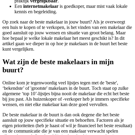
praktijk
vergelijkbaar
.
Een
internetmakelaar
is goedkoper, maar mist vaak lokale
kennis en begeleiding.
Op zoek naar de beste makelaar in jouw buurt? Als je overweegt
een huis te kopen of te verkopen, is het vinden van een makelaar die
goed aansluit op jouw wensen en situatie van groot belang. Maar
hoe bepaal je welke lokale makelaar het meest geschikt is? In dit
artikel gaan we dieper in op hoe je makelaars in de buurt het beste
kunt vergelijken.
Wat zijn de beste makelaars in mijn
buurt?
Online kom je tegenwoordig veel lijstjes tegen met de 'beste',
‘bekendste’ of 'grootste' makelaars in de buurt. Toch staat op zulke
algemene ‘top 10’-lijstjes bijna nooit de makelaar die echt het beste
bij jou past. Als huizenkoper of -verkoper heb je immers specifieke
wensen, en niet elke makelaar kan deze goed vervullen.
De beste makelaar in de buurt is dan ook degene die het beste
aansluit op jouw specifieke situatie en behoeften. Factoren als je
eigen prioriteiten (heb je haast of wil je financieel het beste resultaat)
en de communicatie die je van een makelaar verwacht spelen