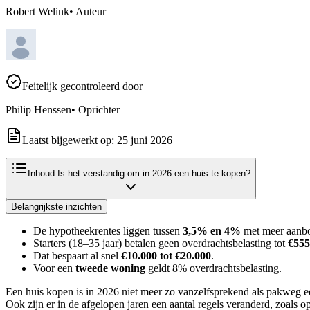
Robert Welink
•
Auteur
Feitelijk gecontroleerd door
Philip Henssen
•
Oprichter
Laatst bijgewerkt op:
25 juni 2026
Inhoud:
Is het verstandig om in 2026 een huis te kopen?
Belangrijkste inzichten
De hypotheekrentes liggen tussen
3,5% en 4%
met meer aanb
Starters (18–35 jaar) betalen geen overdrachtsbelasting tot
€555
Dat bespaart al snel
€10.000 tot €20.000
.
Voor een
tweede woning
geldt 8% overdrachtsbelasting.
Een huis kopen is in 2026 niet meer zo vanzelfsprekend als pakweg e
Ook zijn er in de afgelopen jaren een aantal regels veranderd, zoals 