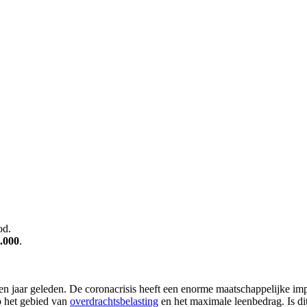
od.
.000
.
en jaar geleden. De coronacrisis heeft een enorme maatschappelijke imp
op het gebied van
overdrachtsbelasting
en het maximale leenbedrag. Is d