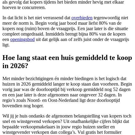
als gevolg dat kopers tijdens het bieden minder hevig met elkaar
hoeven te concurreren.
In dat licht is het niet verrassend dat
overbieden
tegenwoordig niet
meer de norm is. Begin vorig jaar bood maar liefst 80% van de
kopers nog (ruim) boven de vraagprijs. Een jaar later is die situatie
compleet omgedraaid. Inmiddels brengt bijna 80% van de kopers
een
openingsbod
uit dat gelijk aan of zelfs juist onder de vraagprijs
ligt.
Hoe lang staat een huis gemiddeld te koop
in 2026?
Met minder bezichtigingen én minder biedingen is het logisch dat
huizen in 2026 gemiddeld langer te koop staan dan voorheen. Begin
vorig jaar was de doorlooptijd bij verkoop gemiddeld nog 52 dagen
en een jaar later is deze afgenomen naar ongeveer 32 dagen. In
regio’s zoals Noord- en Oost-Nederland ligt deze doorlooptijd
bovendien nog hoger.
Wil jij je huis ondanks de afgenomen belangstelling van kopers toch
snel en winstgevend verkopen? Uit onafhankelijke cijfers blijkt dat
bepaalde verkoopmakelaars in jouw regio huizen sneller en
winstgevender verkopen dan collega’s. Vul gratis het formulier