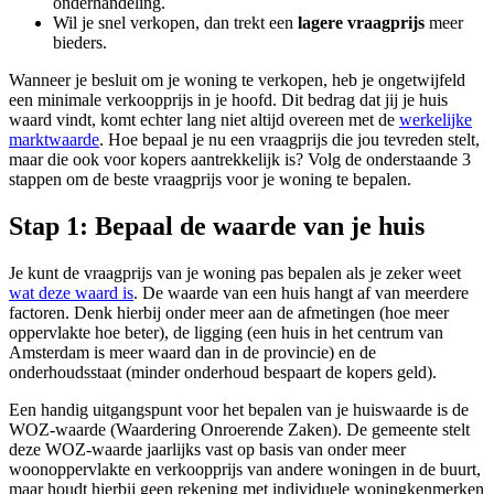
onderhandeling.
Wil je snel verkopen, dan trekt een
lagere vraagprijs
meer
bieders.
Wanneer je besluit om je woning te verkopen, heb je ongetwijfeld
een minimale verkoopprijs in je hoofd. Dit bedrag dat jij je huis
waard vindt, komt echter lang niet altijd overeen met de
werkelijke
marktwaarde
. Hoe bepaal je nu een vraagprijs die jou tevreden stelt,
maar die ook voor kopers aantrekkelijk is? Volg de onderstaande 3
stappen om de beste vraagprijs voor je woning te bepalen.
Stap 1: Bepaal de waarde van je huis
Je kunt de vraagprijs van je woning pas bepalen als je zeker weet
wat deze waard is
. De waarde van een huis hangt af van meerdere
factoren. Denk hierbij onder meer aan de afmetingen (hoe meer
oppervlakte hoe beter), de ligging (een huis in het centrum van
Amsterdam is meer waard dan in de provincie) en de
onderhoudsstaat (minder onderhoud bespaart de kopers geld).
Een handig uitgangspunt voor het bepalen van je huiswaarde is de
WOZ-waarde (Waardering Onroerende Zaken). De gemeente stelt
deze WOZ-waarde jaarlijks vast op basis van onder meer
woonoppervlakte en verkoopprijs van andere woningen in de buurt,
maar houdt hierbij geen rekening met individuele woningkenmerken