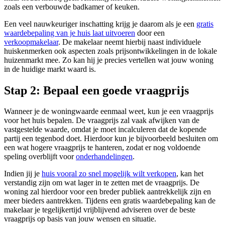
zoals een verbouwde badkamer of keuken.
Een veel nauwkeuriger inschatting krijg je daarom als je een
gratis
waardebepaling van je huis laat uitvoeren
door een
verkoopmakelaar
. De makelaar neemt hierbij naast individuele
huiskenmerken ook aspecten zoals prijsontwikkelingen in de lokale
huizenmarkt mee. Zo kan hij je precies vertellen wat jouw woning
in de huidige markt waard is.
Stap 2: Bepaal een goede vraagprijs
Wanneer je de woningwaarde eenmaal weet, kun je een vraagprijs
voor het huis bepalen. De vraagprijs zal vaak afwijken van de
vastgestelde waarde, omdat je moet incalculeren dat de kopende
partij een tegenbod doet. Hierdoor kun je bijvoorbeeld besluiten om
een wat hogere vraagprijs te hanteren, zodat er nog voldoende
speling overblijft voor
onderhandelingen
.
Indien jij je
huis vooral zo snel mogelijk wilt verkopen
, kan het
verstandig zijn om wat lager in te zetten met de vraagprijs. De
woning zal hierdoor voor een breder publiek aantrekkelijk zijn en
meer bieders aantrekken. Tijdens een gratis waardebepaling kan de
makelaar je tegelijkertijd vrijblijvend adviseren over de beste
vraagprijs op basis van jouw wensen en situatie.