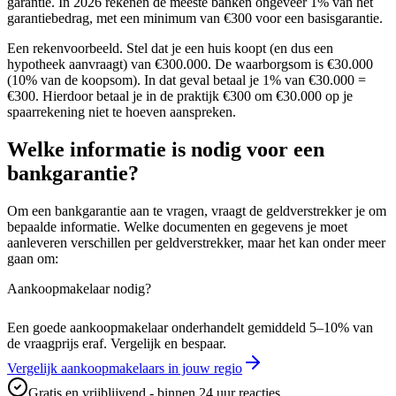
garantie. In 2026 rekenen de meeste banken ongeveer 1% van het
garantiebedrag, met een minimum van €300 voor een basisgarantie.
Een rekenvoorbeeld. Stel dat je een huis koopt (en dus een
hypotheek aanvraagt) van €300.000. De waarborgsom is €30.000
(10% van de koopsom). In dat geval betaal je 1% van €30.000 =
€300. Hierdoor betaal je in de praktijk €300 om €30.000 op je
spaarrekening niet te hoeven aanspreken.
Welke informatie is nodig voor een
bankgarantie?
Om een bankgarantie aan te vragen, vraagt de geldverstrekker je om
bepaalde informatie. Welke documenten en gegevens je moet
aanleveren verschillen per geldverstrekker, maar het kan onder meer
gaan om:
Aankoopmakelaar nodig?
Een goede aankoopmakelaar onderhandelt gemiddeld 5–10% van
de vraagprijs eraf. Vergelijk en bespaar.
Vergelijk aankoopmakelaars in jouw regio
Gratis en vrijblijvend - binnen 24 uur reacties