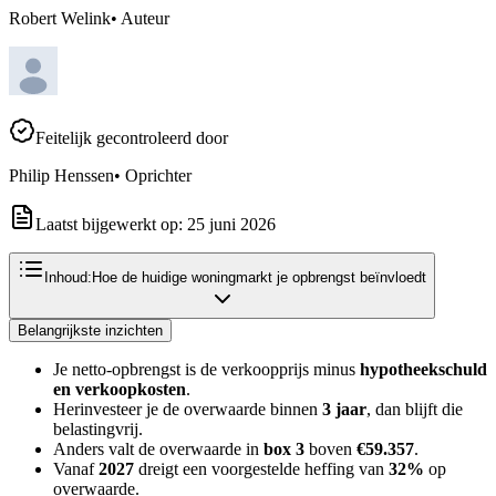
Robert Welink
•
Auteur
Feitelijk gecontroleerd door
Philip Henssen
•
Oprichter
Laatst bijgewerkt op:
25 juni 2026
Inhoud:
Hoe de huidige woningmarkt je opbrengst beïnvloedt
Belangrijkste inzichten
Je netto-opbrengst is de verkoopprijs minus
hypotheekschuld
en verkoopkosten
.
Herinvesteer je de overwaarde binnen
3 jaar
, dan blijft die
belastingvrij.
Anders valt de overwaarde in
box 3
boven
€59.357
.
Vanaf
2027
dreigt een voorgestelde heffing van
32%
op
overwaarde.