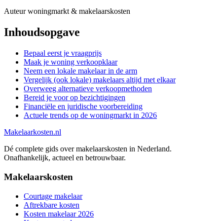
Auteur woningmarkt & makelaarskosten
Inhoudsopgave
Bepaal eerst je vraagprijs
Maak je woning verkoopklaar
Neem een lokale makelaar in de arm
Vergelijk (ook lokale) makelaars altijd met elkaar
Overweeg alternatieve verkoopmethoden
Bereid je voor op bezichtigingen
Financiële en juridische voorbereiding
Actuele trends op de woningmarkt in 2026
Makelaarkosten.nl
Dé complete gids over makelaarskosten in Nederland.
Onafhankelijk, actueel en betrouwbaar.
Makelaarskosten
Courtage makelaar
Aftrekbare kosten
Kosten makelaar 2026